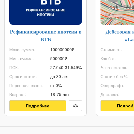
Рефинансирование ипотеки в
Дебетовая 
ВТБ
«La
Макс. сумма:
100000000
₽
Стоимость:
Мин. сумма:
500000
₽
Кэшбэк:
ПСК:
27.040-31.549%
% на остаток:
Срок ипотеки:
до 30 лет
Снятие без %:
Первонач. взнос:
от 0%
Овердрафт:
Возраст:
18-75 лет
Доставка:
Подробнее
Подроб