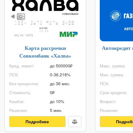
Карта рассрочки
Автокредит 
Совкомбанк «Халва»
Кред. лимит:
до
500000
₽
Макс. сумма:
ПСК:
0-36.218%
Мин. сумма:
Без процентов:
до 36 мес.
ПСК:
Стоимость:
0₽
Срок кредита:
Кэшбэк:
до 10%
Возраст:
Решение:
5 мин.
Решение:
Подробнее
Подроб