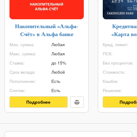
Накопительный «Альфа-
Кредитна
Счёт» в Альфа банке
«Карта в
Мин. сумма:
Любая
Кред. лимит:
Макс. сумма:
Любая
ПСК:
Ставка:
до 15%
Без процентов:
Срок вклада:
Любой
Стоимость:
Пополнение:
Есть
Кэшбэк:
Снятие:
Есть
Решение:
Подробнее
Подроб