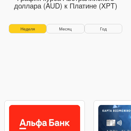
доллара (AUD) к Платине (XPT)
Неделя
Месяц
Год