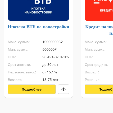
Ипотека ВТБ на новостройки
Кредит нали
Б
Макс. сумма:
100000000
₽
Макс. сумма:
Мин. сумма:
500000
₽
Мин. сумма:
ПСК:
26.421-37.070%
ПСК:
Срок ипотеки:
до 30 лет
Срок кредита:
Первонач. взнос:
от 15.1%
Возраст:
Возраст:
18-75 лет
Решение:
Подробнее
Подроб