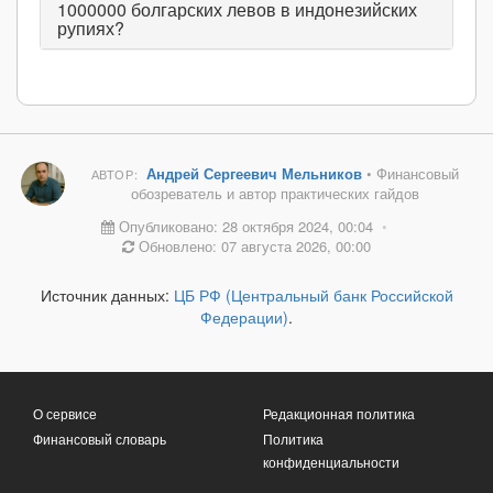
1000000
болгарских левов в индонезийских
рупиях?
Андрей Сергеевич Мельников
• Финансовый
АВТОР:
обозреватель и автор практических гайдов
Опубликовано: 28 октября 2024, 00:04
•
Обновлено: 07 августа 2026, 00:00
Источник данных:
ЦБ РФ (Центральный банк Российской
Федерации)
.
О сервисе
Редакционная политика
Финансовый словарь
Политика
конфиденциальности