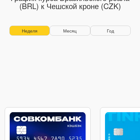
(BRL) к Чешской кроне (CZK)
Неделя
Месяц
Год