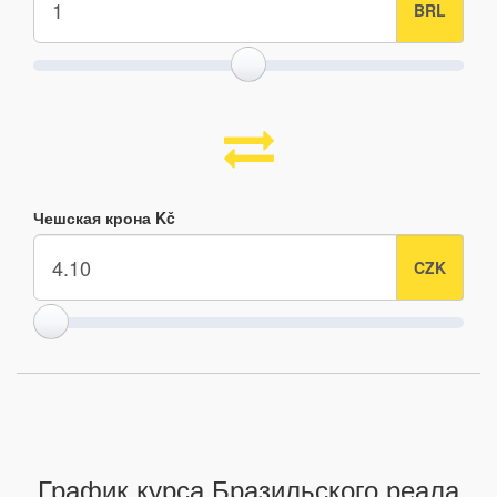
Чешская крона Kč
График курса Бразильского реала