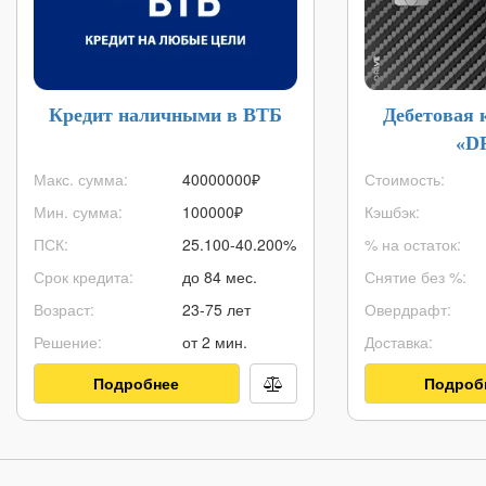
Кредит наличными в ВТБ
Дебетовая 
«D
Макс. сумма:
40000000
₽
Стоимость:
Мин. сумма:
100000
₽
Кэшбэк:
ПСК:
25.100-40.200%
% на остаток:
Срок кредита:
до 84 мес.
Снятие без %:
Возраст:
23-75 лет
Овердрафт:
Решение:
от 2 мин.
Доставка:
Подробнее
Подроб