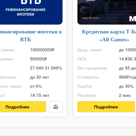
инансирование ипотеки в
Кредитная карта Т-Б
ВТБ
«All Games»
 сумма:
100000000
₽
Кред. лимит:
до
1000
сумма:
500000
₽
ПСК:
14.836-
27.040-31.549%
Без процентов:
до 55 д
ипотеки:
до 30 лет
Стоимость:
990₽/го
нач. взнос:
от 0%
Кэшбэк:
до 30%
ст:
18-75 лет
Решение:
2 мин.
Подробнее
Подробнее