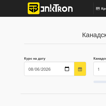
Кр
Канадск
Курс на дату
Канадс