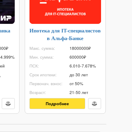
анка
Ипотека для IT-специалистов
Кред
в Альфа-Банке
000
₽
Макс. сумма:
18000000
₽
Макс. с
34.999%
Мин. сумма:
600000
₽
Мин. су
ней
ПСК:
6.010-7.678%
ПСК:
д
Срок ипотеки:
до 30 лет
Срок кр
Первонач. взнос:
от 50%
Возраст:
Возраст:
21-50 лет
Решение
Подробнее