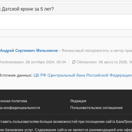
 Датской кроне за 5 лет?
Андрей Сергеевич Мельников
• Финансовый обозреватель и автор пра
публиковано: 28 октября 2024, 00:04
•
Обновлено: 06 августа 2026, 0
Источник данных:
ЦБ РФ (Центральный банк Российской Федерации
онная политика
Редакция
ка конфиденциальности
Пользовательское соглашение
ставить пользователям больше возможностей при посещении сайта БанкТрон
ю банковских услуг. Содержание сайта не является рекомендацией или офе