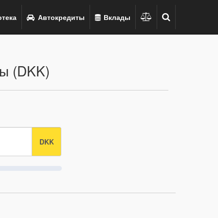
тека
Автокредиты
Вклады
ны (DKK)