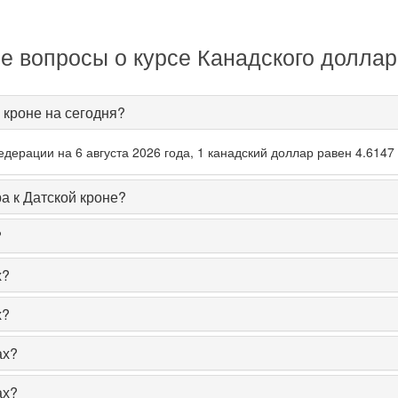
 вопросы о курсе Канадского доллар
 кроне на сегодня?
ерации на 6 августа 2026 года, 1 канадский доллар равен 4.6147 
а к Датской кроне?
?
х?
х?
ах?
ах?