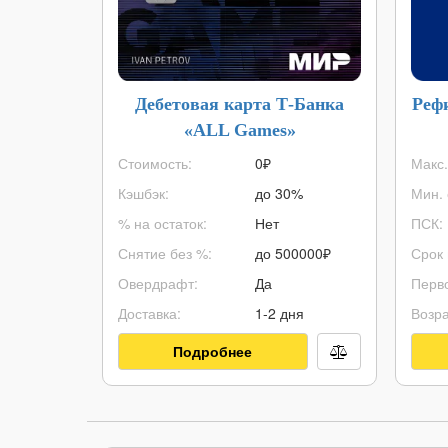
Дебетовая карта Т-Банка
Реф
«ALL Games»
Стоимость:
0₽
Макс.
Кэшбэк:
до 30%
Мин. 
% на остаток:
Нет
ПСК:
Снятие без %:
до
500000
₽
Срок 
Овердрафт:
Да
Перво
Доставка:
1-2 дня
Возра
Подробнее