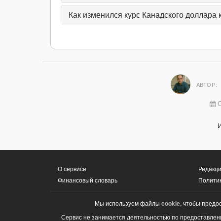
Как изменился курс Канадского доллара к
АВТОР:
О
О сервисе
Редакци
Финансовый словарь
Полити
Мы используем файлы
cookie
, чтобы предо
Сервис не занимается деятельностью по предоставлени