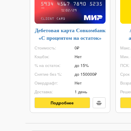
Дебетовая карта Совкомбанк
«С процентом на остаток»
Стоимость:
0₽
Макс.
Кэшбэк:
Нет
Мин. 
% на остаток:
до 15%
ПСК:
Снятие без %:
до
150000
₽
Срок 
Овердрафт:
Нет
Возра
Доставка:
1 день
Реше
Подробнее