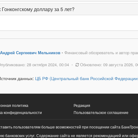
 Гонконгскому доллару за 5 лет?
Андрей Сергеевич Мельников
• Финансовый обозреватель и автор пра
публиковано: 28 октября 2024, 00:04
•
Обновлено: 09 августа 2026, 0
Источник данных:
ЦБ РФ (Центральный банк Российской Федерации
онная политика
Редакция
ка конфиденциальности
Пользовательское соглашение
ставить пользователям больше возможностей при посещении сайта БанкТрон
ю банковских услуг. Содержание сайта не является рекомендацией или офе