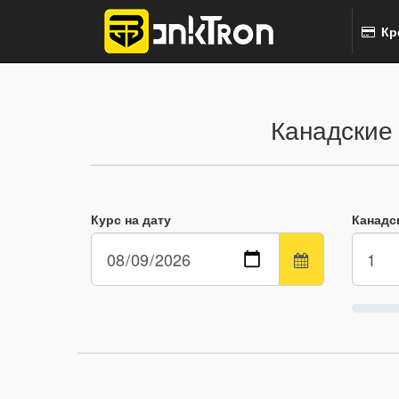
Кр
Канадские
Курс на дату
Канадс