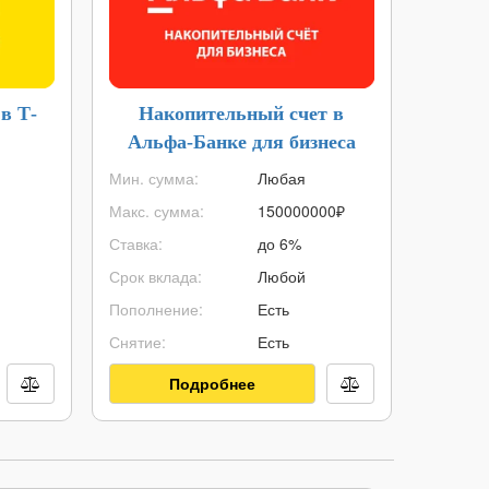
в Т-
Накопительный счет в
Ипоте
Альфа-Банке для бизнеса
Мин. сумма:
Любая
Макс. с
Макс. сумма:
150000000
₽
Мин. су
Ставка:
до 6%
ПСК:
Срок вклада:
Любой
Срок ип
Пополнение:
Есть
Первонач
Снятие:
Есть
Возраст:
Подробнее