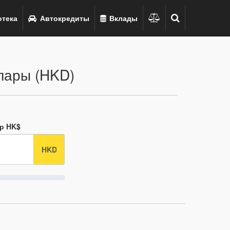
тека
Автокредиты
Вклады
лары (HKD)
ар HK$