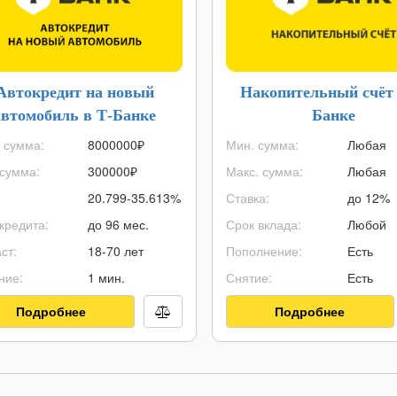
Автокредит на новый
Накопительный счёт 
автомобиль в Т-Банке
Банке
 сумма:
8000000
₽
Мин. сумма:
Любая
сумма:
300000
₽
Макс. сумма:
Любая
20.799-35.613%
Ставка:
до 12%
кредита:
до 96 мес.
Срок вклада:
Любой
ст:
18-70 лет
Пополнение:
Есть
ние:
1 мин.
Снятие:
Есть
Подробнее
Подробнее