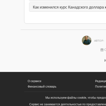
Как изменился курс Канадского доллара к
АВТОР:
О
О сервисе
Редакци
Финансовый словарь
Полити
Мы используем файлы
cookie
, чтобы предо
Сервис не занимается деятельностью по предоставлени