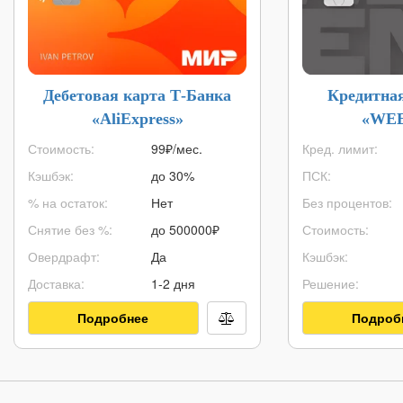
Дебетовая карта Т-Банка
Кредитна
«AliExpress»
«WE
Стоимость:
99₽/мес.
Кред. лимит:
Кэшбэк:
до 30%
ПСК:
% на остаток:
Нет
Без процентов:
Снятие без %:
до
500000
₽
Стоимость:
Овердрафт:
Да
Кэшбэк:
Доставка:
1-2 дня
Решение:
Подробнее
Подроб