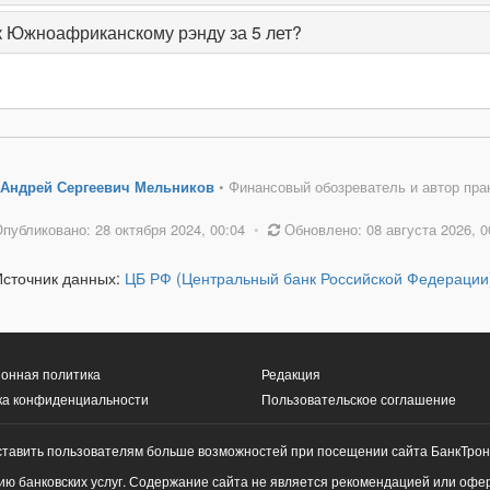
к Южноафриканскому рэнду за 5 лет?
Андрей Сергеевич Мельников
• Финансовый обозреватель и автор пра
публиковано: 28 октября 2024, 00:04
•
Обновлено: 08 августа 2026, 0
Источник данных:
ЦБ РФ (Центральный банк Российской Федерации
онная политика
Редакция
ка конфиденциальности
Пользовательское соглашение
ставить пользователям больше возможностей при посещении сайта БанкТрон
ю банковских услуг. Содержание сайта не является рекомендацией или офе