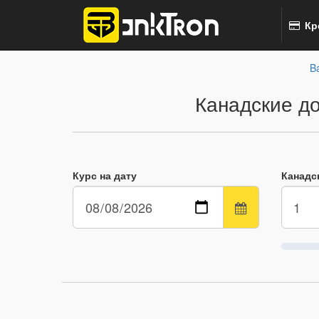
Кр
B
Канадские д
Курс на дату
Канадс