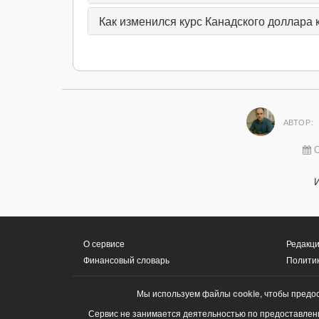
Как изменился курс Канадского доллара 
АВТОР:
О
О сервисе
Редакци
Финансовый словарь
Полити
Мы используем файлы
cookie
, чтобы предо
Сервис не занимается деятельностью по предоставлени