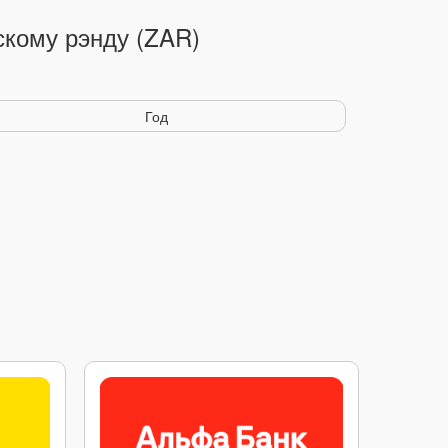
скому рэнду (ZAR)
Год