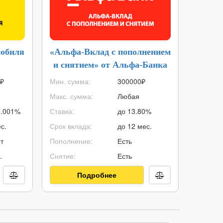
мобиля
«Альфа-Вклад с пополнением
Нак
и снятием» от Альфа-Банка
Сч
₽
Мин. сумма:
300000
₽
Мин. су
Макс. сумма:
Любая
Макс. с
0.001%
Ставка:
до 13.80%
Ставка:
с.
Срок вклада:
до 12 мес.
Срок вк
т
Пополнение:
Есть
Пополне
.
Снятие:
Есть
Снятие:
Подробнее