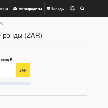
тека
Автокредиты
Вклады
R)
 рэнды (ZAR)
 рэнд R