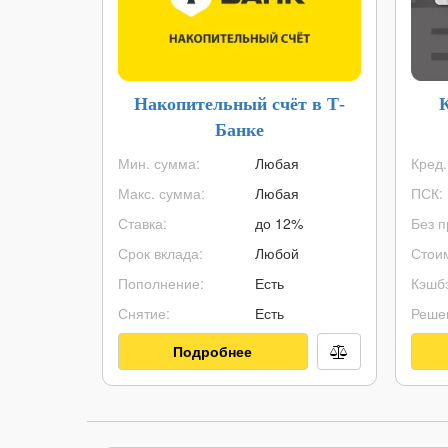
Накопительный счёт в Т-
Банке
Мин. сумма:
Любая
Кред.
Макс. сумма:
Любая
ПСК:
Ставка:
до 12%
Без п
Срок вклада:
Любой
Стоим
Пополнение:
Есть
Кэшбэ
Снятие:
Есть
Реше
Подробнее