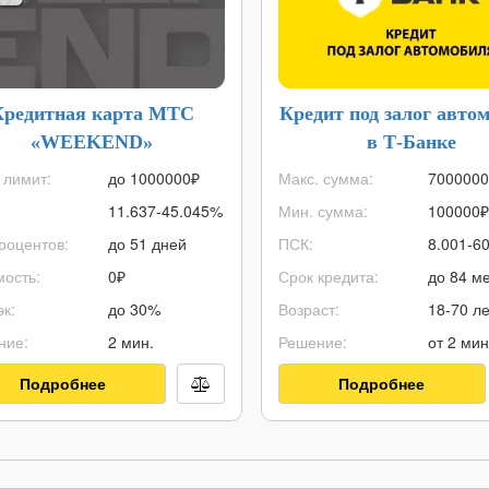
Кредитная карта МТС
Кредит под залог авто
«WEEKEND»
в Т-Банке
 лимит:
до
1000000
₽
Макс. сумма:
7000000
11.637-45.045%
Мин. сумма:
100000
₽
роцентов:
до 51 дней
ПСК:
8.001-6
ость:
0₽
Срок кредита:
до 84 ме
к:
до 30%
Возраст:
18-70 ле
ние:
2 мин.
Решение:
от 2 мин
Подробнее
Подробнее