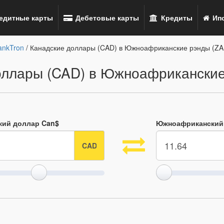
едитные карты
Дебетовые карты
Кредиты
Ипо
ankTron
/ Канадские доллары (CAD) в Южноафриканские рэнды (ZA
оллары (CAD) в Южноафриканские
кий доллар Can$
Южноафриканский