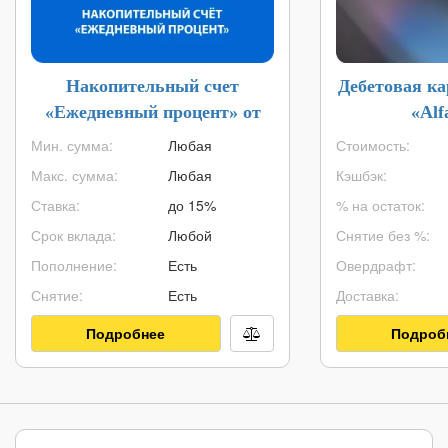
Накопительный счет
Дебетовая к
«Ежедневный процент» от
«Alf
Газпромбанка
Мин. сумма:
Любая
Стоимость:
Макс. сумма:
Любая
Кэшбэк:
Ставка:
до 15%
% на остаток:
Срок вклада:
Любой
Снятие без %:
Пополнение:
Есть
Овердрафт:
Снятие:
Есть
Доставка:
Подробнее
Подроб