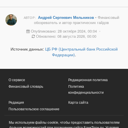
Андрей Сергеевич Мельников
• Финансовый
АВТОР:
обозреватель и автор практических гайдов
Опубликовано: 28 октября 2024, 00:04
•
Обновлено: 08 августа 2026, 00:00
Источник данных:
ЦБ РФ (Центральный банк Российской
Федерации)
.
О сервисе
Редакционная политика
Финансовый словарь
Политика
конфиденциальности
Редакция
Карта сайта
Пользовательское соглашение
Мы используем файлы
cookie
, чтобы предоставить пользователям
больше возможностей при посещении сайта БанкТрон.ру. Условия