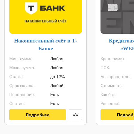
Накопительный счёт в Т-
Кредитна
Банке
«WE
Мин. сумма:
Любая
Кред. лимит:
Макс. сумма:
Любая
ПСК:
Ставка:
до 12%
Без процентов:
Срок вклада:
Любой
Стоимость:
Пополнение:
Есть
Кэшбэк:
Снятие:
Есть
Решение:
Подробнее
Подроб