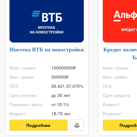
Ипотека ВТБ на новостройки
Кредит нали
Б
Макс. сумма:
100000000
₽
Макс. сумма:
Мин. сумма:
500000
₽
Мин. сумма:
ПСК:
26.421-37.070%
ПСК:
Срок ипотеки:
до 30 лет
Срок кредита:
Первонач. взнос:
от 15.1%
Возраст:
Возраст:
18-75 лет
Решение:
Подробнее
Подроб