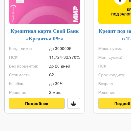
Кредитная карта Свой Банк
Кредит под з
«Кредитка 0%»
в Т
Кред. лимит:
до
300000
₽
Макс. сумма:
ПСК:
11.724-32.970%
Мин. сумма:
Без процентов:
до 20 дней
ПСК:
Стоимость:
0₽
Срок кредита:
Кэшбэк:
до 30%
Возраст:
Решение:
2 мин.
Решение:
Подробнее
Подроб