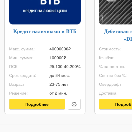
Кредит наличными в ВТБ
Дебетовая 
«D
Макс. сумма:
40000000
₽
Стоимость:
Мин. сумма:
100000
₽
Кэшбэк:
ПСК:
25.100-40.200%
% на остаток:
Срок кредита:
до 84 мес.
Снятие без %:
Возраст:
23-75 лет
Овердрафт:
Решение:
от 2 мин.
Доставка:
Подробнее
Подроб