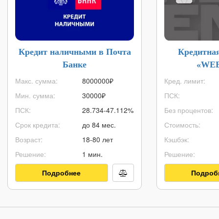
Кредит наличными в Почта
Кредитна
Банке
«WE
Макс. сумма:
8000000
₽
Кред. лимит:
Мин. сумма:
30000
₽
ПСК:
ПСК:
28.734-47.112%
Без процентов:
Срок кредита:
до 84 мес.
Стоимость:
Возраст:
18-80 лет
Кэшбэк:
Решение:
1 мин.
Решение:
Подробнее
Подроб