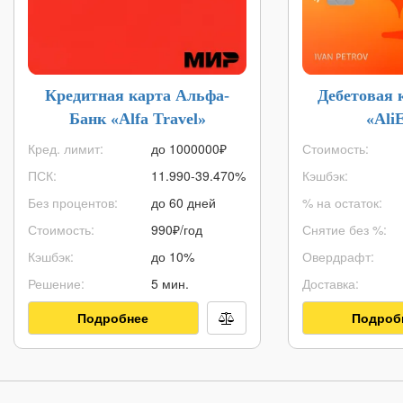
Кредитная карта Альфа-
Дебетовая 
Банк «Alfa Travel»
«Ali
Кред. лимит:
до
1000000
₽
Стоимость:
ПСК:
11.990-39.470%
Кэшбэк:
Без процентов:
до 60 дней
% на остаток:
Стоимость:
990₽/год
Снятие без %:
Кэшбэк:
до 10%
Овердрафт:
Решение:
5 мин.
Доставка:
Подробнее
Подроб