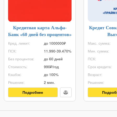
Кредитная карта Альфа-
Кредит Совк
Банк «60 дней без процентов»
Выг
Кред. лимит:
до
1000000
₽
Макс. сумма:
ПСК:
11.990-39.470%
Мин. сумма:
Без процентов:
до 60 дней
ПСК:
Стоимость:
990₽/год
Срок кредита:
Кэшбэк:
до 100%
Возраст:
Решение:
2 мин.
Решение:
Подробнее
Подроб