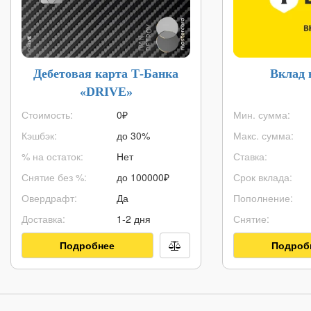
Дебетовая карта Т-Банка
Вклад 
«DRIVE»
Стоимость:
0₽
Мин. сумма:
Кэшбэк:
до 30%
Макс. сумма:
% на остаток:
Нет
Ставка:
Снятие без %:
до
100000
₽
Срок вклада:
Овердрафт:
Да
Пополнение:
Доставка:
1-2 дня
Снятие:
Подробнее
Подроб