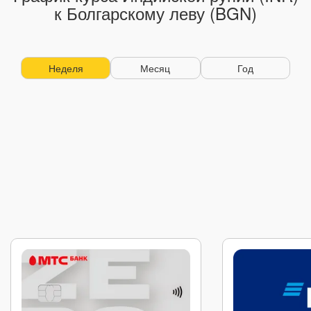
к Болгарскому леву (BGN)
Неделя
Месяц
Год