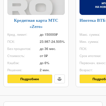
Кредитная карта МТС
Ипотека ВТБ
«Zero»
Кред. лимит:
до
150000
₽
Макс. сумма:
ПСК:
23.987-24.505%
Мин. сумма:
Без процентов:
до 36 мес.
ПСК:
Стоимость:
от 0₽
Срок ипотеки:
Кэшбэк:
до 6%
Первонач. взнос:
Решение:
2 мин.
Возраст:
Подробнее
Подроб