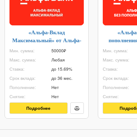
«Альфа-Вклад
«Альфа
Максимальный» от Альфа-
пополнения
Банка
Альф
Мин. сумма:
50000
₽
Мин. сумма:
Макс. сумма:
Любая
Макс. сумма:
Ставка:
до 15.69%
Ставка:
Срок вклада:
до 36 мес.
Срок вклада:
Пополнение:
Нет
Пополнение:
Снятие:
Нет
Снятие:
Подробнее
Подроб