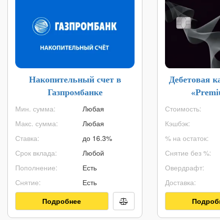
Накопительный счет в
Дебетовая 
Газпромбанке
«Premi
Мин. сумма:
Любая
Стоимость:
Макс. сумма:
Любая
Кэшбэк:
Ставка:
до 16.3%
% на остаток:
Срок вклада:
Любой
Снятие без %:
Пополнение:
Есть
Овердрафт:
Снятие:
Есть
Доставка:
Подробнее
Подроб