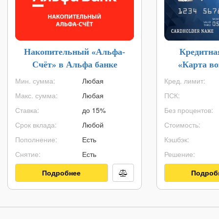
Накопительный «Альфа-
Кредитна
Счёт» в Альфа банке
«Карта в
Мин. сумма:
Любая
Кред. лимит:
Макс. сумма:
Любая
ПСК:
Ставка:
до 15%
Без процентов:
Срок вклада:
Любой
Стоимость:
Пополнение:
Есть
Кэшбэк:
Снятие:
Есть
Решение:
Подробнее
Подроб