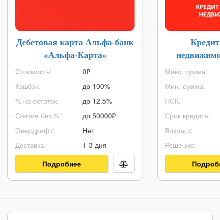
Дебетовая карта Альфа-банк
Кредит
«Альфа-Карта»
недвижимо
Б
Стоимость:
0₽
Макс. сумма:
Кэшбэк:
до 100%
Мин. сумма:
% на остаток:
до 12.5%
ПСК:
Снятие без %:
до
50000
₽
Срок кредита:
Овердрафт:
Нет
Возраст:
Доставка:
1-3 дня
Решение:
Подробнее
Подроб