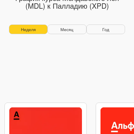
(MDL) к Палладию (XPD)
Неделя
Месяц
Год