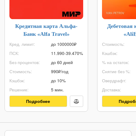
Кредитная карта Альфа-
Дебетовая 
Банк «Alfa Travel»
«Ali
Кред. лимит:
до
1000000
₽
Стоимость:
ПСК:
11.990-39.470%
Кэшбэк:
Без процентов:
до 60 дней
% на остаток:
Стоимость:
990₽/год
Снятие без %:
Кэшбэк:
до 10%
Овердрафт:
Решение:
5 мин.
Доставка:
Подробнее
Подроб