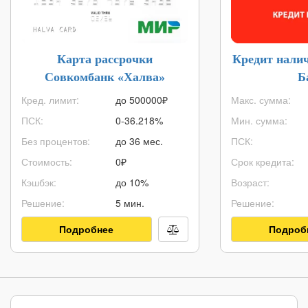
Карта рассрочки
Кредит нали
Совкомбанк «Халва»
Б
Кред. лимит:
до
500000
₽
Макс. сумма:
ПСК:
0-36.218%
Мин. сумма:
Без процентов:
до 36 мес.
ПСК:
Стоимость:
0₽
Срок кредита:
Кэшбэк:
до 10%
Возраст:
Решение:
5 мин.
Решение:
Подробнее
Подроб