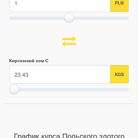
Киргизский сом С
График курса Польского злотого