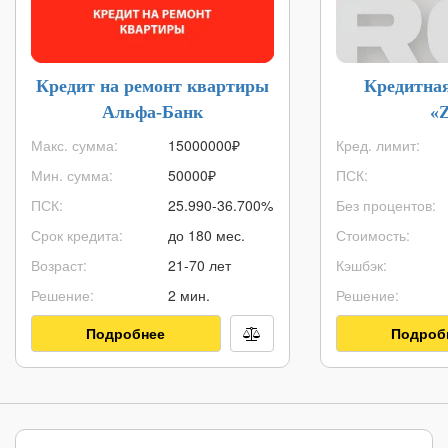
Кредит на ремонт квартиры
Кредитна
Альфа-Банк
«
Макс. сумма:
15000000
₽
Кред. лимит:
Мин. сумма:
50000
₽
ПСК:
ПСК:
25.990-36.700%
Без процентов:
Срок кредита:
до 180 мес.
Стоимость:
Возраст:
21-70 лет
Кэшбэк:
Решение:
2 мин.
Решение:
Подробнее
Подроб