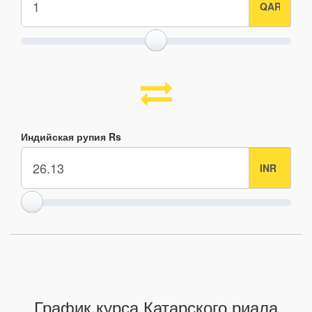
Индийская рупия Rs
График курса Катарского риала