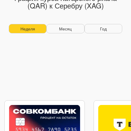
(QAR) к Серебру (XAG)
Неделя
Месяц
Год