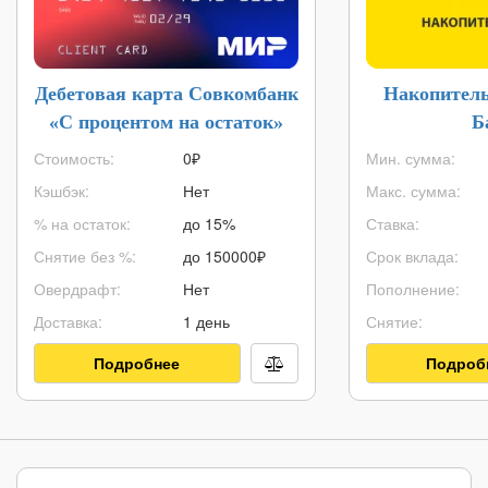
Дебетовая карта Совкомбанк
Накопитель
«С процентом на остаток»
Б
Стоимость:
0₽
Мин. сумма:
Кэшбэк:
Нет
Макс. сумма:
% на остаток:
до 15%
Ставка:
Снятие без %:
до
150000
₽
Срок вклада:
Овердрафт:
Нет
Пополнение:
Доставка:
1 день
Снятие:
Подробнее
Подроб