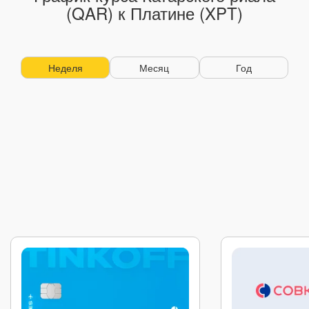
(QAR) к Платине (XPT)
Неделя
Месяц
Год