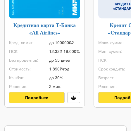
Кредитная карта Т-Банка
Кредит 
«All Airlines»
«Стандар
Кред. лимит:
до
1000000
₽
Макс. сумма:
ПСК:
12.322-19.000%
Мин. сумма:
Без процентов:
до 55 дней
ПСК:
Стоимость:
1 890₽/год
Срок кредита:
Кэшбэк:
до 30%
Возраст:
Решение:
2 мин.
Решение:
Подробнее
Подроб