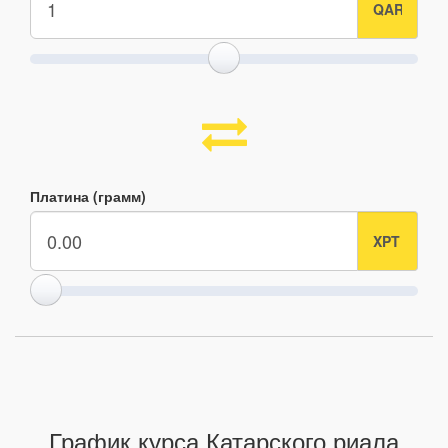
Платина (грамм)
График курса Катарского риала