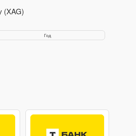
у (XAG)
Год