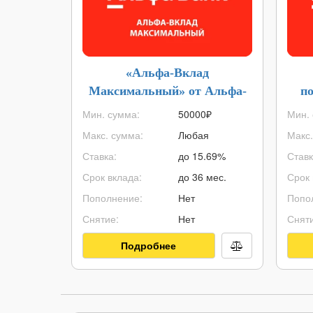
«Альфа-Вклад
Максимальный» от Альфа-
по
Банка
Мин. сумма:
50000
₽
Мин. 
Макс. сумма:
Любая
Макс.
Ставка:
до 15.69%
Ставк
Срок вклада:
до 36 мес.
Срок 
Пополнение:
Нет
Попо
Снятие:
Нет
Сняти
Подробнее