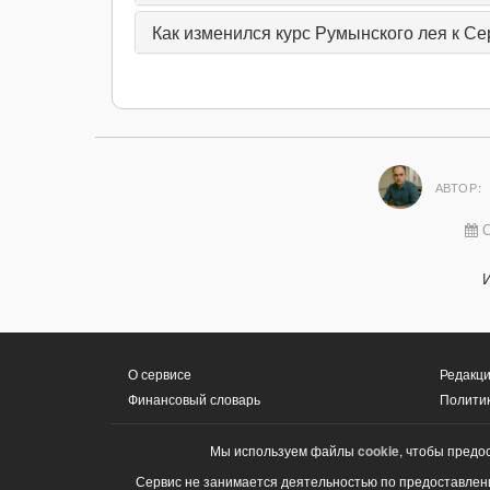
Как изменился курс Румынского лея к Се
АВТОР:
О
О сервисе
Редакци
Финансовый словарь
Полити
Мы используем файлы
cookie
, чтобы предо
Сервис не занимается деятельностью по предоставлени