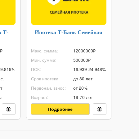
 Т-
Ипотека Т-Банк Семейная
Де
₽
Макс. сумма:
12000000
₽
Стоимос
Мин. сумма:
500000
₽
Кэшбэк:
39.819%
ПСК:
16.939-24.948%
% на ост
с.
Срок ипотеки:
до 30 лет
Снятие 
т
Первонач. взнос:
от 20%
Овердра
ы
Возраст:
18-70 лет
Доставка
Подробнее