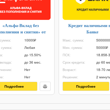
«Альфа-Вклад без
Кредит наличными в
полнения и снятия» от
Банке
Альфа-Банка
сумма:
10000
₽
Макс. сумма:
5000000
 сумма:
Любая
Мин. сумма:
50000
₽
а:
до 15.50%
ПСК:
18.858-
вклада:
до 36 мес.
Срок кредита:
до 60 ме
лнение:
Нет
Возраст:
18-70 ле
е:
Нет
Решение:
2 минут
Подробнее
Подробнее