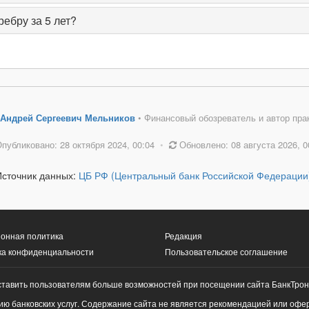
ребру за 5 лет?
Андрей Сергеевич Мельников
• Финансовый обозреватель и автор пра
публиковано: 28 октября 2024, 00:04
•
Обновлено: 08 августа 2026, 0
Источник данных:
ЦБ РФ (Центральный банк Российской Федерации
онная политика
Редакция
ка конфиденциальности
Пользовательское соглашение
ставить пользователям больше возможностей при посещении сайта БанкТрон
ю банковских услуг. Содержание сайта не является рекомендацией или офе