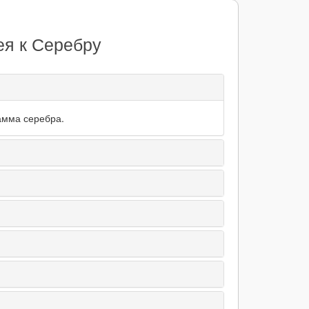
ея к Серебру
амма серебра.