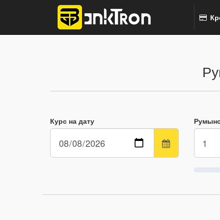
Кр
Ру
Курс на дату
Румынс