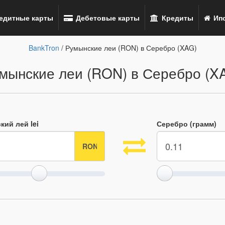
едитные карты
Дебетовые карты
Кредиты
Ипо
BankTron
/ Румынские леи (RON) в Серебро (XAG)
мынские леи (RON) в Серебро (X
кий лей lei
Серебро (грамм)