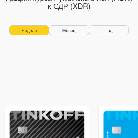
к СДР (XDR)
Неделя
Месяц
Год