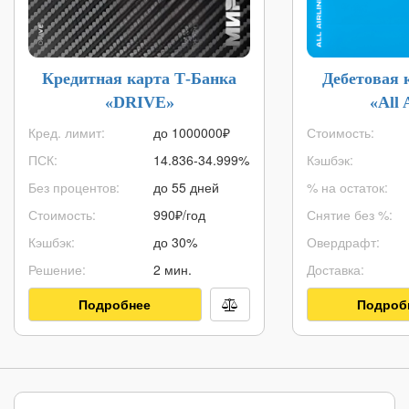
Кредитная карта Т-Банка
Дебетовая 
«DRIVE»
«All 
Кред. лимит:
до
1000000
₽
Стоимость:
ПСК:
14.836-34.999%
Кэшбэк:
Без процентов:
до 55 дней
% на остаток:
Стоимость:
990₽/год
Снятие без %:
Кэшбэк:
до 30%
Овердрафт:
Решение:
2 мин.
Доставка:
Подробнее
Подроб