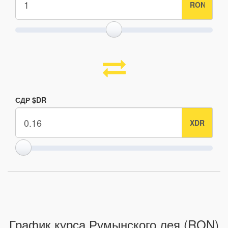
СДР $DR
График курса Румынского лея (RON)