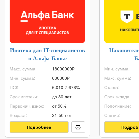
Ипотека для IT-специалистов
Накопитель
в Альфа-Банке
Б
Макс. сумма:
18000000
₽
Мин. сумма:
Мин. сумма:
600000
₽
Макс. сумма:
ПСК:
6.010-7.678%
Ставка:
Срок ипотеки:
до 30 лет
Срок вклада:
Первонач. взнос:
от 50%
Пополнение:
Возраст:
21-50 лет
Снятие:
Подробнее
Подроб