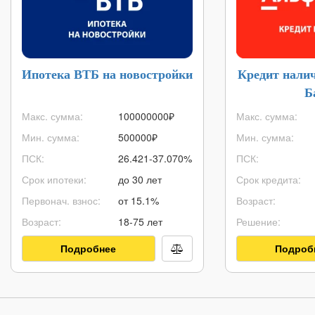
Ипотека ВТБ на новостройки
Кредит нали
Б
Макс. сумма:
100000000
₽
Макс. сумма:
Мин. сумма:
500000
₽
Мин. сумма:
ПСК:
26.421-37.070%
ПСК:
Срок ипотеки:
до 30 лет
Срок кредита:
Первонач. взнос:
от 15.1%
Возраст:
Возраст:
18-75 лет
Решение:
Подробнее
Подроб