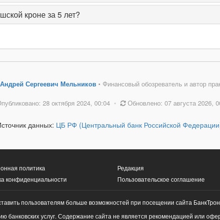
шской кроне за 5 лет?
Андрей Сергеевич Мельников
• Финансовый обозреватель и автор пра
публиковано: 28 октября 2024, 00:04
•
Обновлено: 07 августа 2026, 0
Источник данных:
ЦБ РФ (Центральный банк Российской Федерации
онная политика
Редакция
ка конфиденциальности
Пользовательское соглашение
ставить пользователям больше возможностей при посещении сайта БанкТрон
ю банковских услуг. Содержание сайта не является рекомендацией или офе