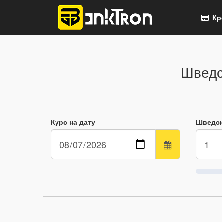
Кр
Шведс
Курс на дату
Шведск