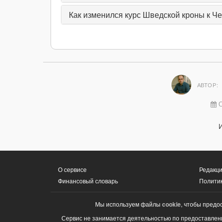
Как изменился курс Шведской кроны к Че
АВТОР:
О
О сервисе
Редакци
Финансовый словарь
Полити
Мы используем файлы
cookie
, чтобы предо
Сервис не занимается деятельностью по предоставлени