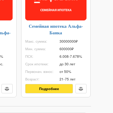
Семейная ипотека Альфа-
Ипот
льфа-
Банка
Макс. сумма:
30000000
₽
Макс. с
Мин. сумма:
600000
₽
Мин. су
9%
ПСК:
6.008-7.678%
ПСК:
с.
Срок ипотеки:
до 30 лет
Срок ип
Первонач. взнос:
от 50%
Первонач
Возраст:
21-75 лет
Возраст:
Подробнее