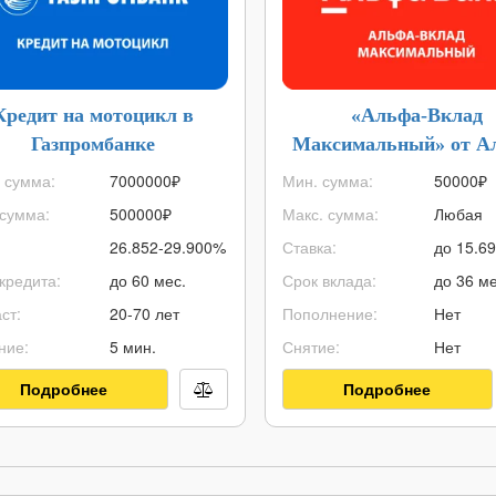
Кредит на мотоцикл в
«Альфа-Вклад
Газпромбанке
Максимальный» от А
Банка
 сумма:
7000000
₽
Мин. сумма:
50000
₽
сумма:
500000
₽
Макс. сумма:
Любая
26.852-29.900%
Ставка:
до 15.6
кредита:
до 60 мес.
Срок вклада:
до 36 ме
ст:
20-70 лет
Пополнение:
Нет
ние:
5 мин.
Снятие:
Нет
Подробнее
Подробнее