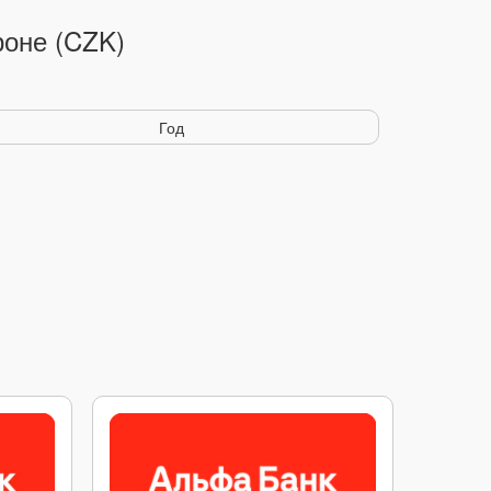
роне (CZK)
Год