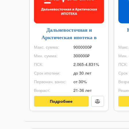
Дальневосточная и
Арктическая ипотека в
Альфа-Банке
Макс. сумма:
9000000
₽
Макс.
Мин. сумма:
300000
₽
Мин. 
ПСК:
2.065-4.831%
ПСК:
Срок ипотеки:
до 30 лет
Срок 
Первонач. взнос:
от 30%
Возра
Возраст:
21-36 лет
Реше
Подробнее