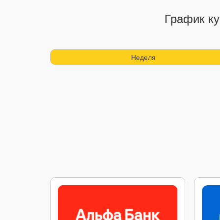
График ку
Неделя