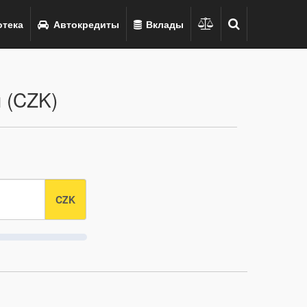
тека
Автокредиты
Вклады
 (CZK)