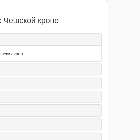
к Чешской кроне
шских крон.