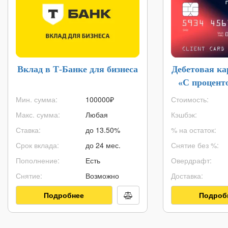
Вклад в Т-Банке для бизнеса
Дебетовая к
«С процент
Мин. сумма:
100000
₽
Стоимость:
Макс. сумма:
Любая
Кэшбэк:
Ставка:
до 13.50%
% на остаток:
Срок вклада:
до 24 мес.
Снятие без %:
Пополнение:
Есть
Овердрафт:
Снятие:
Возможно
Доставка:
Подробнее
Подроб