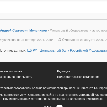
Андрей Сергеевич Мельников
• Финансовый обозреватель и автор пра
публиковано: 28 октября 2024, 00:04
•
Обновлено: 08 августа 2026, 0
Источник данных:
ЦБ РФ (Центральный банк Российской Федерации
онная политика
Редакция
ка конфиденциальности
Пользовательское соглашение
ставить пользователям больше возможностей при посещении сайта БанкТрон
ю банковских услуг. Содержание сайта не является рекомендацией или офе
При использовании материалов гиперссылка на Banktron.ru обязательна.