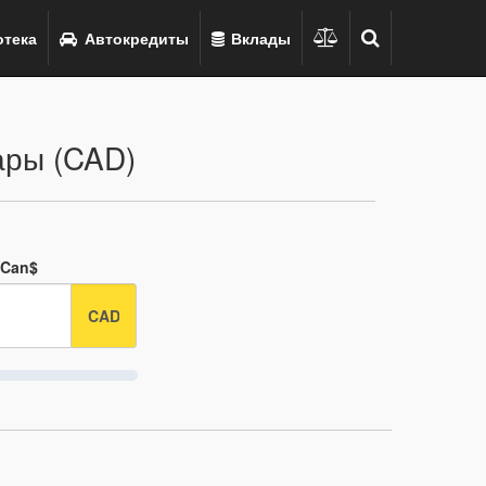
тека
Автокредиты
Вклады
ары (CAD)
 Can$