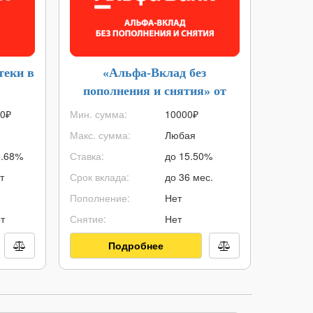
теки в
«Альфа-Вклад без
Дебе
пополнения и снятия» от
Альфа-Банка
0
₽
Мин. сумма:
10000
₽
Стоимос
Макс. сумма:
Любая
Кэшбэк:
8.68%
Ставка:
до 15.50%
% на ост
т
Срок вклада:
до 36 мес.
Снятие 
Пополнение:
Нет
Овердра
т
Снятие:
Нет
Доставка
Подробнее