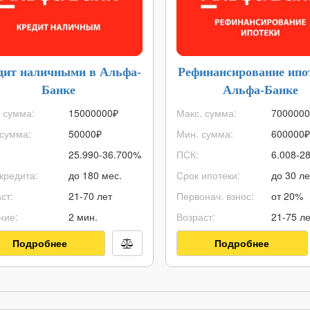
дит наличными в Альфа-
Рефинансирование ипо
Банке
Альфа-Банке
 сумма:
15000000
₽
Макс. сумма:
7000000
сумма:
50000
₽
Мин. сумма:
600000
₽
25.990-36.700%
ПСК:
6.008-2
кредита:
до 180 мес.
Срок ипотеки:
до 30 ле
ст:
21-70 лет
Первонач. взнос:
от 20%
ние:
2 мин.
Возраст:
21-75 ле
Подробнее
Подробнее