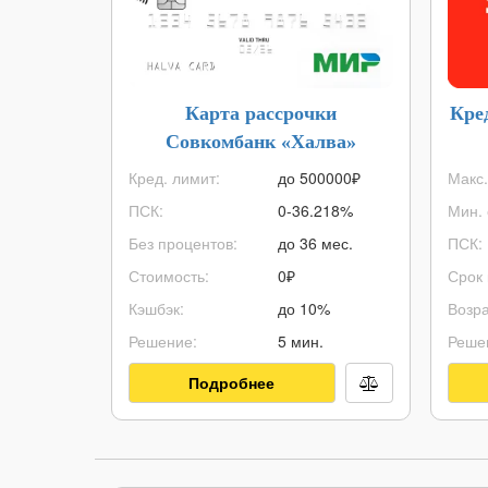
Карта рассрочки
Кре
Совкомбанк «Халва»
Кред. лимит:
до
500000
₽
Макс.
ПСК:
0-36.218%
Мин. 
Без процентов:
до 36 мес.
ПСК:
Стоимость:
0₽
Срок 
Кэшбэк:
до 10%
Возра
Решение:
5 мин.
Реше
Подробнее