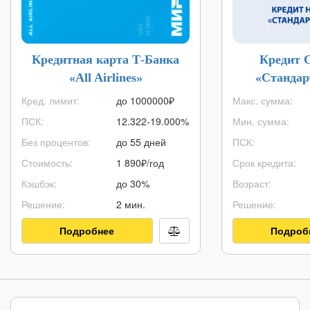
Кредитная карта Т-Банка
Кредит 
«All Airlines»
«Стандар
Кред. лимит:
до
1000000
₽
Макс. сумма:
ПСК:
12.322-19.000%
Мин. сумма:
Без процентов:
до 55 дней
ПСК:
Стоимость:
1 890₽/год
Срок кредита:
Кэшбэк:
до 30%
Возраст:
Решение:
2 мин.
Решение:
Подробнее
Подроб