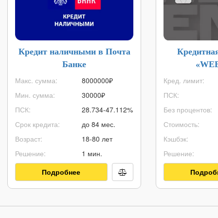
Кредит наличными в Почта
Кредитна
Банке
«WE
Макс. сумма:
8000000
₽
Кред. лимит:
Мин. сумма:
30000
₽
ПСК:
ПСК:
28.734-47.112%
Без процентов:
Срок кредита:
до 84 мес.
Стоимость:
Возраст:
18-80 лет
Кэшбэк:
Решение:
1 мин.
Решение:
Подробнее
Подроб