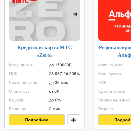
Кредитная карта МТС
Рефинансиро
«Zero»
Альф
Кред. лимит:
до
150000
₽
Макс. сумма:
ПСК:
23.987-24.505%
Мин. сумма:
Без процентов:
до 36 мес.
ПСК:
Стоимость:
от 0₽
Срок ипотеки:
Кэшбэк:
до 6%
Первонач. взнос:
Решение:
2 мин.
Возраст:
Подробнее
Подроб