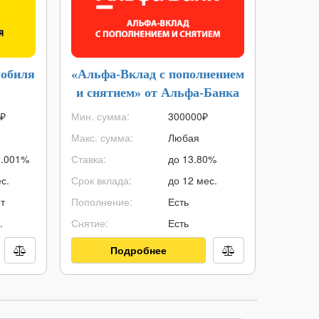
мобиля
«Альфа-Вклад с пополнением
Нак
и снятием» от Альфа-Банка
Сч
₽
Мин. сумма:
300000
₽
Мин. су
Макс. сумма:
Любая
Макс. с
0.001%
Ставка:
до 13.80%
Ставка:
с.
Срок вклада:
до 12 мес.
Срок вк
т
Пополнение:
Есть
Пополне
.
Снятие:
Есть
Снятие:
Подробнее