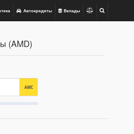
тека
Автокредиты
Вклады
мы (AMD)