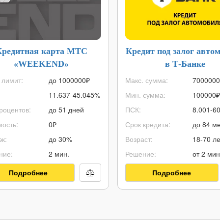
Кредитная карта МТС
Кредит под залог авто
«WEEKEND»
в Т-Банке
 лимит:
до
1000000
₽
Макс. сумма:
7000000
11.637-45.045%
Мин. сумма:
100000
₽
роцентов:
до 51 дней
ПСК:
8.001-6
ость:
0₽
Срок кредита:
до 84 ме
к:
до 30%
Возраст:
18-70 ле
ние:
2 мин.
Решение:
от 2 мин
Подробнее
Подробнее