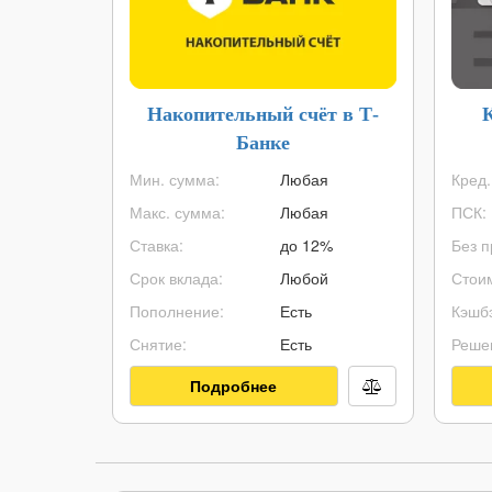
Накопительный счёт в Т-
Банке
Мин. сумма:
Любая
Кред.
Макс. сумма:
Любая
ПСК:
Ставка:
до 12%
Без п
Срок вклада:
Любой
Стоим
Пополнение:
Есть
Кэшбэ
Снятие:
Есть
Реше
Подробнее