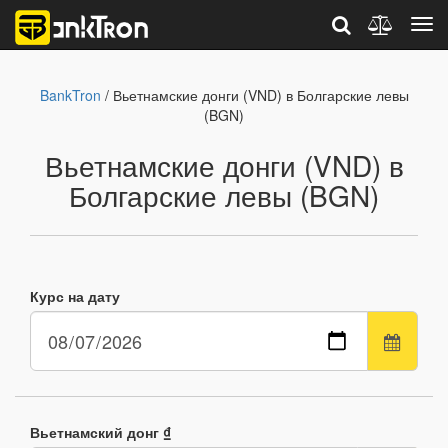
BankTron
/ Вьетнамские донги (VND) в Болгарские левы
(BGN)
Вьетнамские донги (VND) в
Болгарские левы (BGN)
Курс на дату
Вьетнамский донг ₫