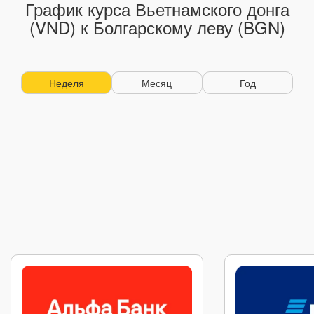
График курса Вьетнамского донга
(VND) к Болгарскому леву (BGN)
Неделя
Месяц
Год