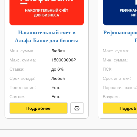
Накопительный счет в
Рефинансиро
Альфа-Банке для бизнеса
Мин. сумма:
Любая
Макс. сумма:
Макс. сумма:
150000000
₽
Мин. сумма:
Ставка:
до 6%
ПСК:
Срок вклада:
Любой
Срок ипотеки:
Пополнение:
Есть
Первонач. взнос:
Снятие:
Есть
Возраст:
Подробнее
Подроб