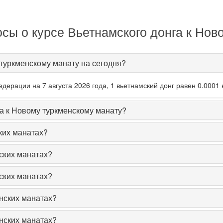
сы о курсе Вьетнамского донга к Нов
 туркменскому манату на сегодня?
ерации на 7 августа 2026 года, 1 вьетнамский донг равен 0.0001 
га к Новому туркменскому манату?
ких манатах?
ских манатах?
ских манатах?
нских манатах?
нских манатах?