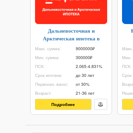
Дальневосточная и
Арктическая ипотека в
Альфа-Банке
Макс. сумма:
9000000
₽
Макс.
Мин. сумма:
300000
₽
Мин. 
ПСК:
2.065-4.831%
ПСК:
Срок ипотеки:
до 30 лет
Срок 
Первонач. взнос:
от 30%
Возра
Возраст:
21-36 лет
Реше
Подробнее