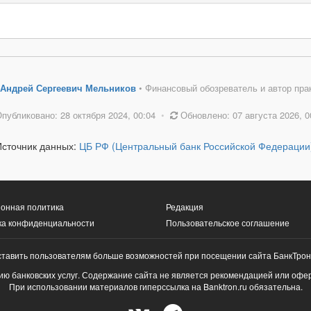
Андрей Сергеевич Мельников
• Финансовый обозреватель и автор пра
публиковано: 28 октября 2024, 00:04
•
Обновлено: 07 августа 2026, 0
Источник данных:
ЦБ РФ (Центральный банк Российской Федерации
онная политика
Редакция
ка конфиденциальности
Пользовательское соглашение
ставить пользователям больше возможностей при посещении сайта БанкТрон
ю банковских услуг. Содержание сайта не является рекомендацией или офе
При использовании материалов гиперссылка на Banktron.ru обязательна.