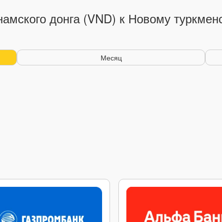
намского донга (VND) к Новому туркмен
Месяц