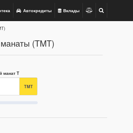
тека
Автокредиты
Вклады
MT)
 манаты (TMT)
й манат T