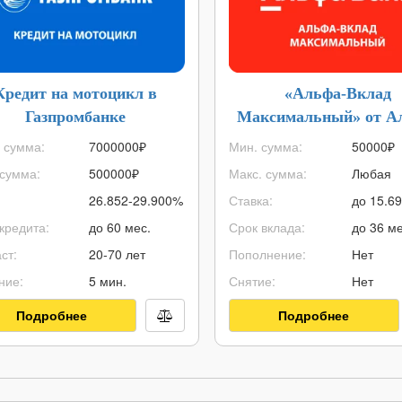
Кредит на мотоцикл в
«Альфа-Вклад
Газпромбанке
Максимальный» от А
Банка
 сумма:
7000000
₽
Мин. сумма:
50000
₽
сумма:
500000
₽
Макс. сумма:
Любая
26.852-29.900%
Ставка:
до 15.6
кредита:
до 60 мес.
Срок вклада:
до 36 ме
ст:
20-70 лет
Пополнение:
Нет
ние:
5 мин.
Снятие:
Нет
Подробнее
Подробнее