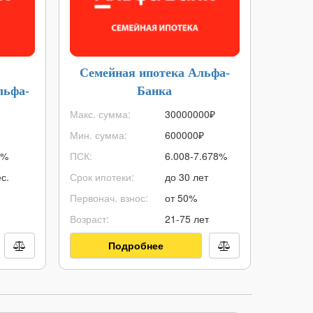
Семейная ипотека Альфа-
Ипот
льфа-
Банка
Макс. сумма:
30000000
₽
Макс. с
Мин. сумма:
600000
₽
Мин. су
9%
ПСК:
6.008-7.678%
ПСК:
с.
Срок ипотеки:
до 30 лет
Срок ип
Первонач. взнос:
от 50%
Первонач
Возраст:
21-75 лет
Возраст:
Подробнее