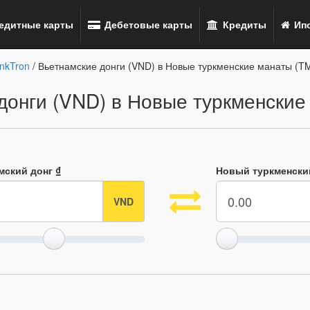
едитные карты
Дебетовые карты
Кредиты
Ипо
nkTron
/ Вьетнамские донги (VND) в Новые туркменские манаты (T
донги (VND) в Новые туркменские
мский донг ₫
Новый туркменски