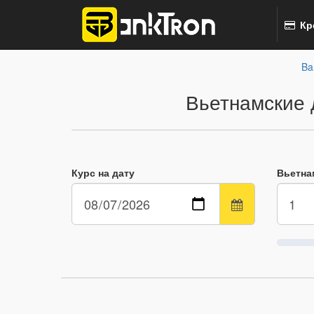
Кр
Ba
Вьетнамские 
Курс на дату
Вьетна