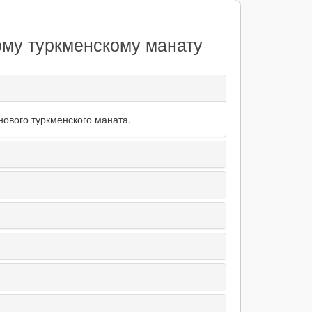
ому туркменскому манату
нового туркменского маната.