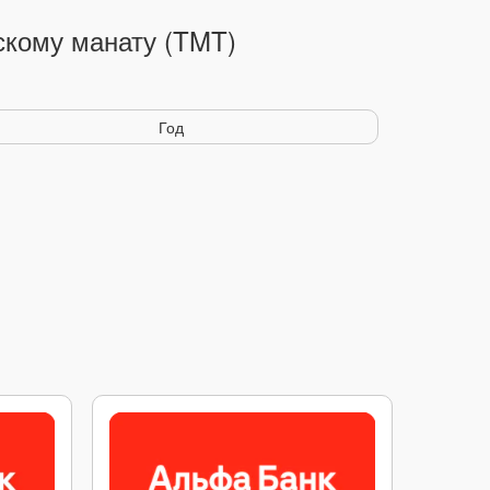
скому манату (TMT)
Год