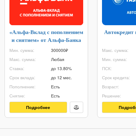
«Альфа-Вклад с пополнением
Автокредит 
и снятием» от Альфа-Банка
Мин. сумма:
300000
₽
Макс. сумма:
Макс. сумма:
Любая
Мин. сумма:
Ставка:
до 13.80%
ПСК:
Срок вклада:
до 12 мес.
Срок кредита:
Пополнение:
Есть
Возраст:
Снятие:
Есть
Решение:
Подробнее
Подроб