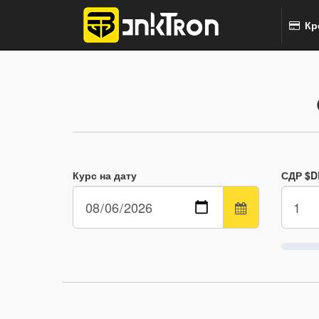
Кр
Курс на дату
СДР $D