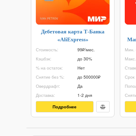
Дебетовая карта Т-Банка
«AliExpress»
Ма
Стоимость:
99₽/мес.
Мин. 
Кэшбэк:
до 30%
Макс.
% на остаток:
Нет
Ставк
Снятие без %:
до
500000
₽
Срок 
Овердрафт:
Да
Попо
Доставка:
1-2 дня
Сняти
Подробнее