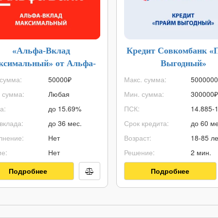
«Альфа-Вклад
Кредит Совкомбанк «
ксимальный» от Альфа-
Выгодный»
Банка
сумма:
50000
₽
Макс. сумма:
5000000
 сумма:
Любая
Мин. сумма:
300000
₽
а:
до 15.69%
ПСК:
14.885-
вклада:
до 36 мес.
Срок кредита:
до 60 ме
лнение:
Нет
Возраст:
18-85 ле
е:
Нет
Решение:
2 мин.
Подробнее
Подробнее