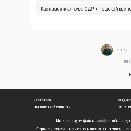
Как изменился курс СДР к Чешской кроне
АВТОР:
О
О сервисе
Редакци
Финансовый словарь
Полити
Мы используем файлы
cookie
, чтобы предо
Сервис не занимается деятельностью по предоставлени