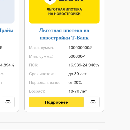
Прайм
Льготная ипотека на
Кре
новостройки Т-Банк
Б
₽
Макс. сумма:
100000000
₽
Кред. ли
Мин. сумма:
500000
₽
ПСК:
14.894%
ПСК:
16.939-24.948%
Без про
с.
Срок ипотеки:
до 30 лет
Стоимос
т
Первонач. взнос:
от 20%
Кэшбэк:
Возраст:
18-70 лет
Решение
Подробнее