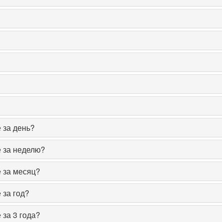
 за день?
е за неделю?
 за месяц?
 за год?
 за 3 года?