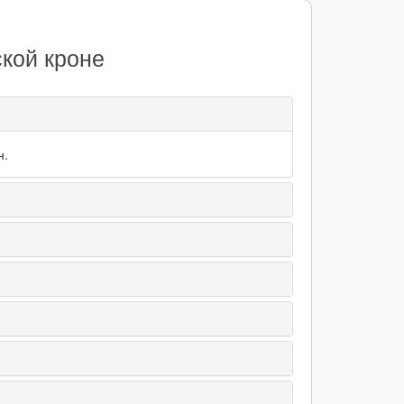
кой кроне
н.