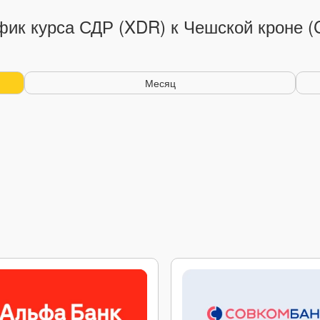
фик курса СДР (XDR) к Чешской кроне (
Месяц