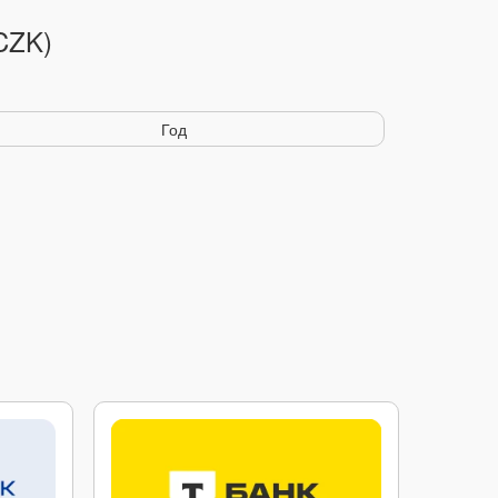
CZK)
Год