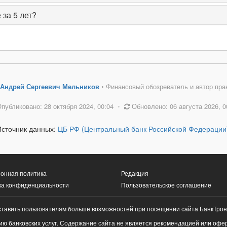
 за 5 лет?
Андрей Сергеевич Мельников
• Финансовый обозреватель и автор пра
публиковано: 28 октября 2024, 00:04
•
Обновлено: 06 августа 2026, 0
Источник данных:
ЦБ РФ (Центральный банк Российской Федерации
онная политика
Редакция
ка конфиденциальности
Пользовательское соглашение
ставить пользователям больше возможностей при посещении сайта БанкТрон
ю банковских услуг. Содержание сайта не является рекомендацией или офе