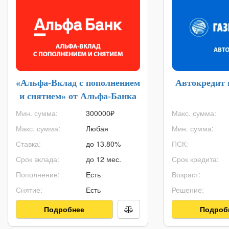
«Альфа-Вклад с пополнением
Автокредит 
и снятием» от Альфа-Банка
Мин. сумма:
300000
₽
Макс. сумма:
Макс. сумма:
Любая
Мин. сумма:
Ставка:
до 13.80%
ПСК:
Срок вклада:
до 12 мес.
Срок кредита:
Пополнение:
Есть
Возраст:
Снятие:
Есть
Решение:
Подробнее
Подроб