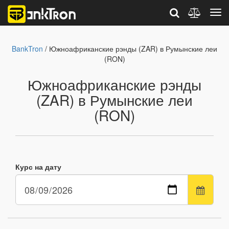
BankTron
/ Южноафриканские рэнды (ZAR) в Румынские леи
(RON)
Южноафриканские рэнды
(ZAR) в Румынские леи
(RON)
Курс на дату