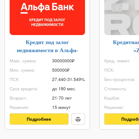
Кредит под залог
Кредитна
недвижимости в Альфа-
«
Банке
Макс. сумма:
30000000
₽
Кред. лимит:
Мин. сумма:
500000
₽
ПСК:
ПСК:
27.440-31.549%
Без процентов:
Срок кредита:
до 180 мес.
Стоимость:
Возраст:
21-70 лет
Кэшбэк:
Решение:
15 минут
Решение:
Подробнее
Подроб