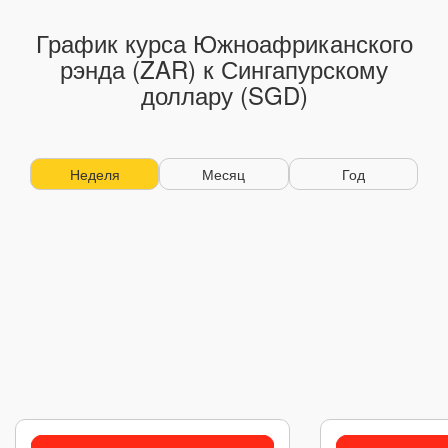
График курса Южноафриканского
рэнда (ZAR) к Сингапурскому
доллару (SGD)
Неделя
Месяц
Год