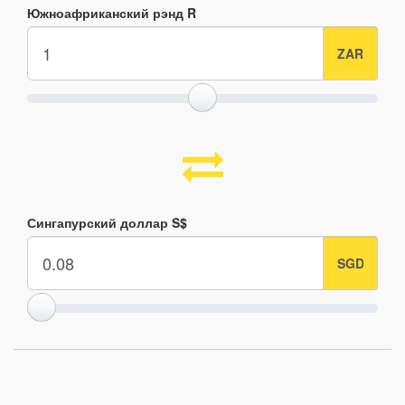
Южноафриканский рэнд R
Сингапурский доллар S$