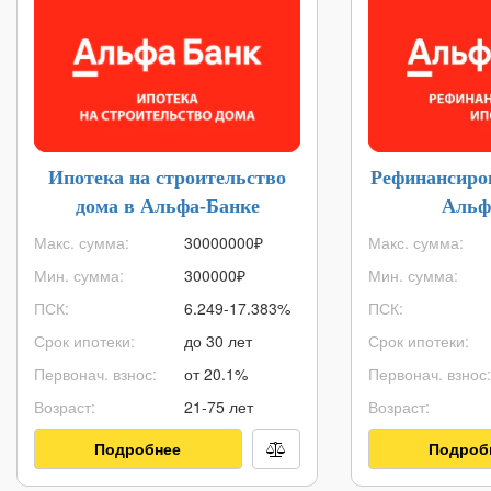
Ипотека на строительство
Рефинансиро
дома в Альфа-Банке
Альф
Макс. сумма:
30000000
₽
Макс. сумма:
Мин. сумма:
300000
₽
Мин. сумма:
ПСК:
6.249-17.383%
ПСК:
Срок ипотеки:
до 30 лет
Срок ипотеки:
Первонач. взнос:
от 20.1%
Первонач. взнос:
Возраст:
21-75 лет
Возраст:
Подробнее
Подроб