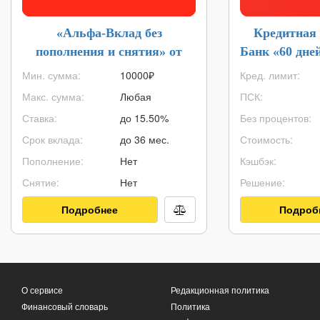
«Альфа-Вклад без
Кредитная
пополнения и снятия» от
Банк «60 дне
Альфа-Банка
Мин. сумма:
10000
₽
Кред. лимит:
Макс. сумма:
Любая
ПСК:
Ставка:
до 15.50%
Без процентов:
Срок вклада:
до 36 мес.
Стоимость:
Пополнение:
Нет
Кэшбэк:
Снятие:
Нет
Решение:
Подробнее
Подроб
О сервисе
Редакционная политика
Финансовый словарь
Политика