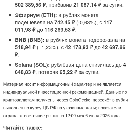
502 389,56 ₽
, прибавив
21 087,14 ₽
за сутки.
Эфириум (ETH):
в рублях монета
подешевела на
742,45 ₽
(-0,63%), с
117
011,98 ₽
до
116 269,53 ₽
.
BNB (BNB):
в рублях монета подорожала на
518,94 ₽
(+1,23%), с
42 178,93 ₽
до
42 697,86
₽
.
Solana (SOL):
рублёвая цена снизилась до
4
648,83 ₽
, потеряв
65,22 ₽
за сутки.
Материал носит информационный характер и не является
индивидуальной инвестиционной рекомендацией. Данные по
криптовалютам получены через CoinGecko, пересчёт в рубли
выполнен по курсу ЦБ РФ на указанные даты; показатели
отражают состояние рынка на 12:00 мск 6 июня 2026 года.
Читайте также: