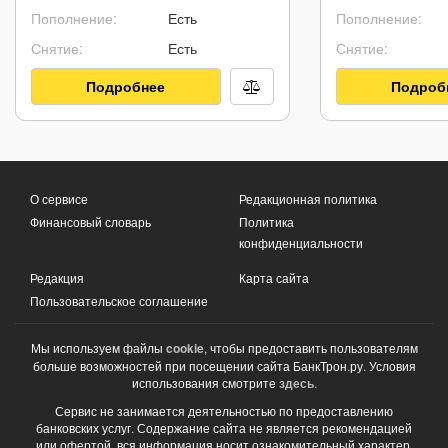
Пополнение:
Есть
Пополнение:
Снятие:
Есть
Снятие:
Подробнее
Подроб
О сервисе
Редакционная политика
Финансовый словарь
Политика
конфиденциальности
Редакция
Карта сайта
Пользовательское соглашение
Мы используем файлы
cookie
, чтобы предоставить пользователям
больше возможностей при посещении сайта БанкТрон.ру. Условия
использования смотрите
здесь
.
Сервис не занимается деятельностью по предоставлению
банковских услуг. Содержание сайта не является рекомендацией
или офертой, вся информация носит ознакомительный характер.