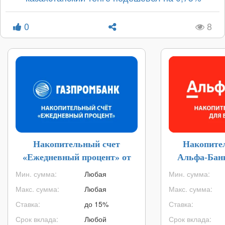
0
8
Накопительный счет
Накопите
«Ежедневный процент» от
Альфа-Банк
Газпромбанка
Мин. сумма:
Любая
Мин. сумма:
Макс. сумма:
Любая
Макс. сумма:
Ставка:
до 15%
Ставка:
Срок вклада:
Любой
Срок вклада: