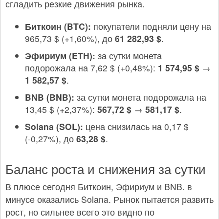
сгладить резкие движения рынка.
Биткоин (BTC):
покупатели подняли цену на
965,73 $ (+1,60%), до
61 282,93 $
.
Эфириум (ETH):
за сутки монета
подорожала на 7,62 $ (+0,48%):
1 574,95 $
→
1 582,57 $
.
BNB (BNB):
за сутки монета подорожала на
13,45 $ (+2,37%):
567,72 $
→
581,17 $
.
Solana (SOL):
цена снизилась на 0,17 $
(-0,27%), до
63,28 $
.
Баланс роста и снижения за сутки
В плюсе сегодня Биткоин, Эфириум и BNB. в
минусе оказались Solana. Рынок пытается развить
рост, но сильнее всего это видно по