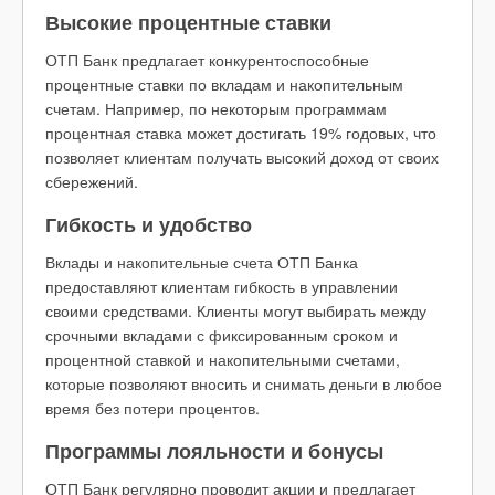
Высокие процентные ставки
ОТП Банк предлагает конкурентоспособные
процентные ставки по вкладам и накопительным
счетам. Например, по некоторым программам
процентная ставка может достигать 19% годовых, что
позволяет клиентам получать высокий доход от своих
сбережений.
Гибкость и удобство
Вклады и накопительные счета ОТП Банка
предоставляют клиентам гибкость в управлении
своими средствами. Клиенты могут выбирать между
срочными вкладами с фиксированным сроком и
процентной ставкой и накопительными счетами,
которые позволяют вносить и снимать деньги в любое
время без потери процентов.
Программы лояльности и бонусы
ОТП Банк регулярно проводит акции и предлагает