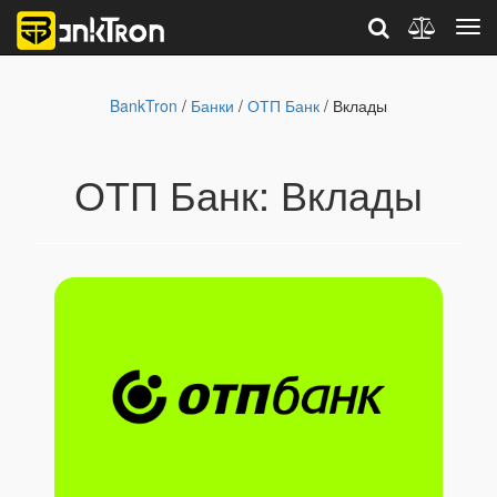
BankTron
/
Банки
/
ОТП Банк
/ Вклады
ОТП Банк: Вклады