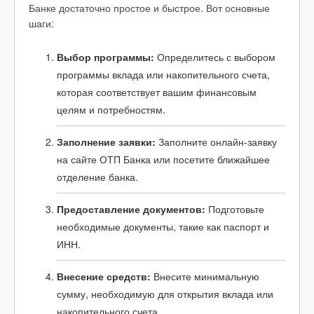
Банке достаточно простое и быстрое. Вот основные
шаги:
Выбор программы:
Определитесь с выбором
программы вклада или накопительного счета,
которая соответствует вашим финансовым
целям и потребностям.
Заполнение заявки:
Заполните онлайн-заявку
на сайте ОТП Банка или посетите ближайшее
отделение банка.
Предоставление документов:
Подготовьте
необходимые документы, такие как паспорт и
ИНН.
Внесение средств:
Внесите минимальную
сумму, необходимую для открытия вклада или
накопительного счета.