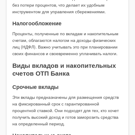
без потери процентов, что делает их удобным
инструментом для управления сбережениями.
Налогообложение
Проценты, полученные по вкладам и накопительным
счетам, облагаются налогом на доходы физических
лиц (НДФЛ). Важно учитывать это при планировании
своих финансов и своевременно уплачивать налоги.
Виды вкладов и накопительных
счетов ОТП Банка
Срочные вклады
Эти вклады предназначены для размещения средств
на фиксированный срок с гарантированной
процентной ставкой. Они подходят для тех, кто хочет
получить высокий доход и готов заморозить средства
на определенный период.