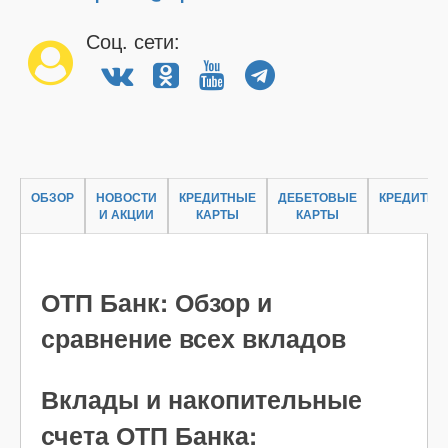
Соц. сети:
ОБЗОР
НОВОСТИ
КРЕДИТНЫЕ
ДЕБЕТОВЫЕ
КРЕДИТЫ
И АКЦИИ
КАРТЫ
КАРТЫ
ОТП Банк: Обзор и
сравнение всех вкладов
Вклады и накопительные
счета ОТП Банка: