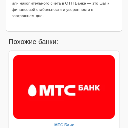
или накопительного счета в ОТП Банке — это шаг к
финансовой стабильности и уверенности в
завтрашнем дне.
Похожие банки:
МТС Банк